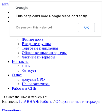
arch-centr
Главная
This page can't load Google Maps correctly.
Услуги
Работы
Общественные здания
OK
Do you own this website?
Производственные здания
Проекты планировки
Жилые дома
Входные группы
Торговые павильоны
Общественные интерьеры
Частные интерьеры
Контакты
СПБ
Златоуст
О нас
допуски СРО
Наши заказчики
Работы в СПБ
Вы здесь:
ГЛАВНАЯ
/
Работы
/
Общественные интерьеры
Подробнее