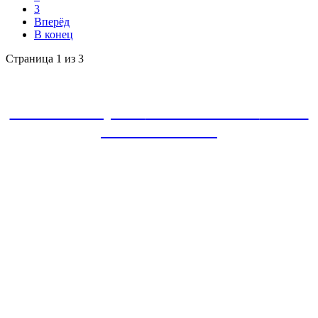
3
Вперёд
В конец
Страница 1 из 3
ЗАКАЗАТЬ проект
8-800-30-22-135
звонок
БЕСПЛАТНЫЙ