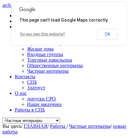
arch-centr
Главная
This page can't load Google Maps correctly.
Услуги
Работы
Общественные здания
OK
Do you own this website?
Производственные здания
Проекты планировки
Жилые дома
Входные группы
Торговые павильоны
Общественные интерьеры
Частные интерьеры
Контакты
СПБ
Златоуст
О нас
допуски СРО
Наши заказчики
Работы в СПБ
Вы здесь:
ГЛАВНАЯ
/
Работы
/
Частные интерьеры
/
новые
работы