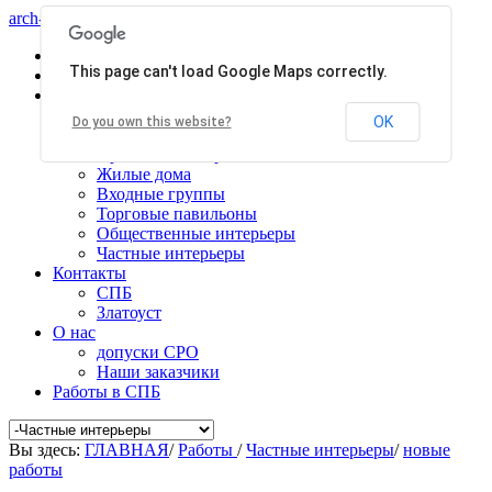
arch-centr
Главная
This page can't load Google Maps correctly.
Услуги
Работы
Общественные здания
OK
Do you own this website?
Производственные здания
Проекты планировки
Жилые дома
Входные группы
Торговые павильоны
Общественные интерьеры
Частные интерьеры
Контакты
СПБ
Златоуст
О нас
допуски СРО
Наши заказчики
Работы в СПБ
Вы здесь:
ГЛАВНАЯ
/
Работы
/
Частные интерьеры
/
новые
работы