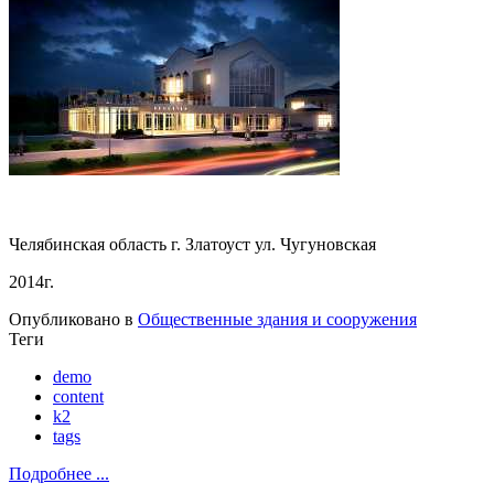
Челябинская область г. Златоуст ул. Чугуновская
2014г.
Опубликовано в
Общественные здания и сооружения
Теги
demo
content
k2
tags
Подробнее ...