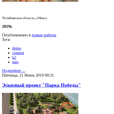
Челябинская область, г.Миасс
2019г.
Опубликовано в
новые работы
Теги
demo
content
k2
tags
Подробнее ...
Пятница, 21 Июнь 2019 00:31
Эскизный проект "Парка Победы"